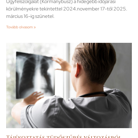
Ügyfélszolgálat (Kormánybusz) a hidegebb időjárási
körülményekre tekintettel 2024.november 17-től 2025.
március 16-ig szünetel.
Tovább olvasom »
Tájékoztatás tüdőszűrés változásról