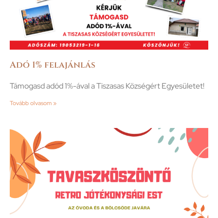
Adó 1% felajánlás
Támogasd adód 1%-ával a Tiszasas Községért Egyesületet!
Tovább olvasom »