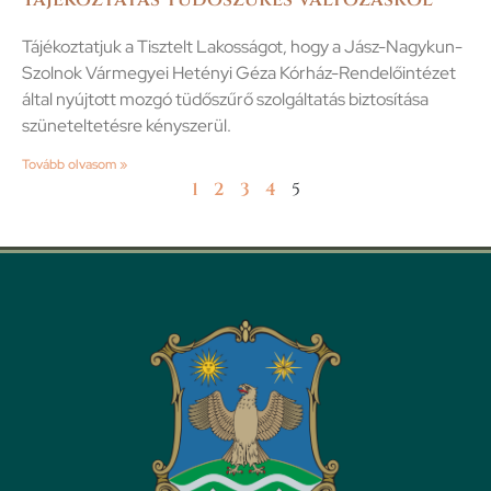
Tájékoztatjuk a Tisztelt Lakosságot, hogy a Jász-Nagykun-
Szolnok Vármegyei Hetényi Géza Kórház-Rendelőintézet
által nyújtott mozgó tüdőszűrő szolgáltatás biztosítása
szüneteltetésre kényszerül.
Tovább olvasom »
1
2
3
4
5