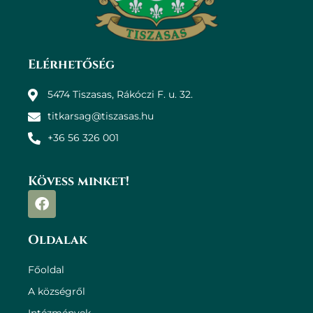
Elérhetőség
5474 Tiszasas, Rákóczi F. u. 32.
titkarsag@tiszasas.hu
+36 56 326 001
Kövess minket!
Oldalak
Főoldal
A községről