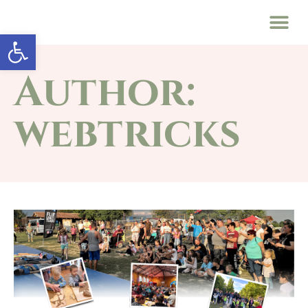
Eszköztár megnyitása
Author:
webtricks