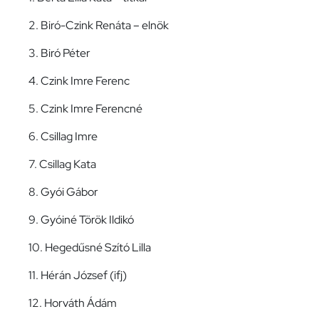
2. Biró-Czink Renáta – elnök
3. Biró Péter
4. Czink Imre Ferenc
5. Czink Imre Ferencné
6. Csillag Imre
7. Csillag Kata
8. Gyói Gábor
9. Gyóiné Török Ildikó
10. Hegedűsné Szító Lilla
11. Hérán József (ifj)
12. Horváth Ádám