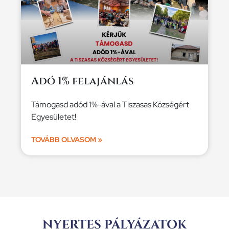
Adó 1% felajánlás
Támogasd adód 1%-ával a Tiszasas Községért
Egyesületet!
TOVÁBB OLVASOM »
NYERTES PÁLYÁZATOK