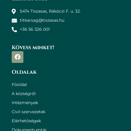
5474 Tiszasas, Rákóczi F. u. 32.
titkarsag@tiszasas.hu
+36 56 326 001
Kövess minket!
Oldalak
Főoldal
A községről
Intézmények
Civil szervezetek
Elérhetőségek
Dokumentumtár