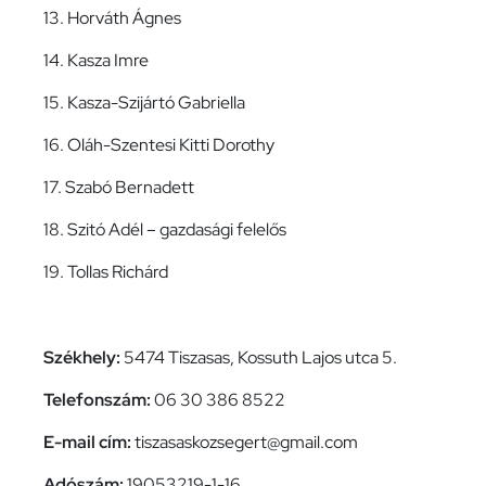
13. Horváth Ágnes
14. Kasza Imre
15. Kasza-Szijártó Gabriella
16. Oláh-Szentesi Kitti Dorothy
17. Szabó Bernadett
18. Szitó Adél – gazdasági felelős
19. Tollas Richárd
Székhely:
5474 Tiszasas, Kossuth Lajos utca 5.
Telefonszám:
06 30 386 8522
E-mail cím:
tiszasaskozsegert@gmail.com
Adószám:
19053219-1-16