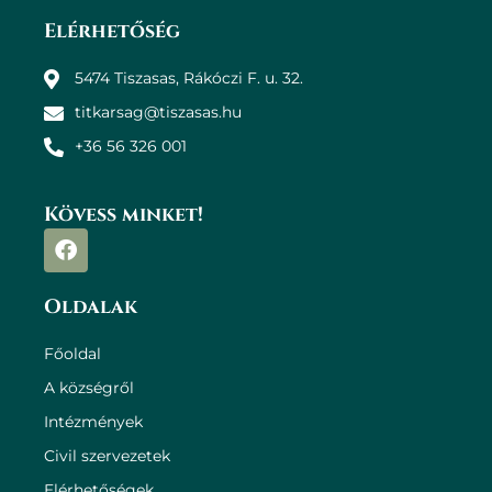
Elérhetőség
5474 Tiszasas, Rákóczi F. u. 32.
titkarsag@tiszasas.hu
+36 56 326 001
Kövess minket!
Oldalak
Főoldal
A községről
Intézmények
Civil szervezetek
Elérhetőségek