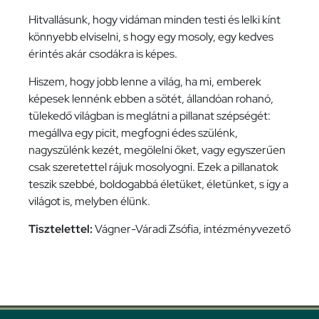
Hitvallásunk, hogy vidáman minden testi és lelki kínt
könnyebb elviselni, s hogy egy mosoly, egy kedves
érintés akár csodákra is képes.
Hiszem, hogy jobb lenne a világ, ha mi, emberek
képesek lennénk ebben a sötét, állandóan rohanó,
tülekedő világban is meglátni a pillanat szépségét:
megállva egy picit, megfogni édes szülénk,
nagyszülénk kezét, megölelni őket, vagy egyszerűen
csak szeretettel rájuk mosolyogni. Ezek a pillanatok
teszik szebbé, boldogabbá életüket, életünket, s így a
világot is, melyben élünk.
Tisztelettel:
Vágner-Váradi Zsófia, intézményvezető