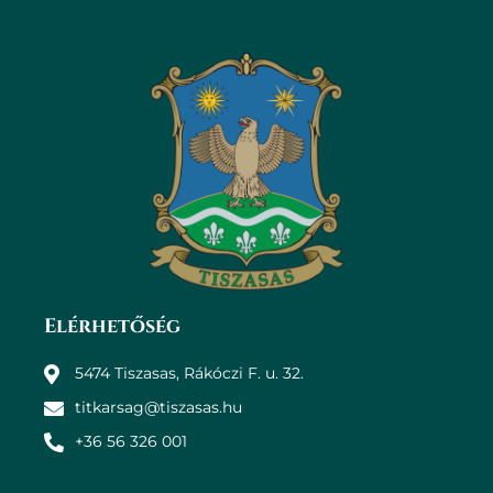
Elérhetőség
5474 Tiszasas, Rákóczi F. u. 32.
titkarsag@tiszasas.hu
+36 56 326 001