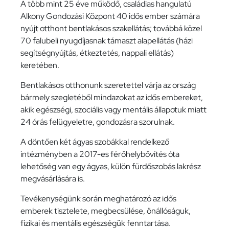
A több mint 25 éve működő, családias hangulatú
Alkony Gondozási Központ 40 idős ember számára
nyújt otthont bentlakásos szakellátás; továbbá közel
70 falubeli nyugdíjasnak támaszt alapellátás (házi
segítségnyújtás, étkeztetés, nappali ellátás)
keretében.
Bentlakásos otthonunk szeretettel várja az ország
bármely szegletéből mindazokat az idős embereket,
akik egészségi, szociális vagy mentális állapotuk miatt
24 órás felügyeletre, gondozásra szorulnak.
A döntően két ágyas szobákkal rendelkező
intézményben a 2017-es férőhelybővítés óta
lehetőség van egy ágyas, külön fürdőszobás lakrész
megvásárlására is.
Tevékenységünk során meghatározó az idős
emberek tisztelete, megbecsülése, önállóságuk,
fizikai és mentális egészségük fenntartása.