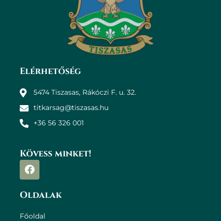
Elérhetőség
5474 Tiszasas, Rákóczi F. u. 32.
titkarsag@tiszasas.hu
+36 56 326 001
Kövess minket!
Oldalak
Főoldal