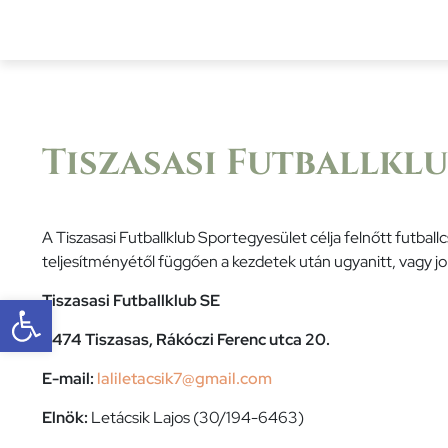
Főoldal
A községről
Önkormányz
Tiszasasi Futballkl
A Tiszasasi Futballklub Sportegyesület célja felnőtt futb
teljesítményétől függően a kezdetek után ugyanitt, vagy 
Eszköztár megnyitása
Tiszasasi Futballklub SE
5474 Tiszasas, Rákóczi Ferenc utca 20.
E-mail:
laliletacsik7@gmail.com
Elnök:
Letácsik Lajos (30/194-6463)