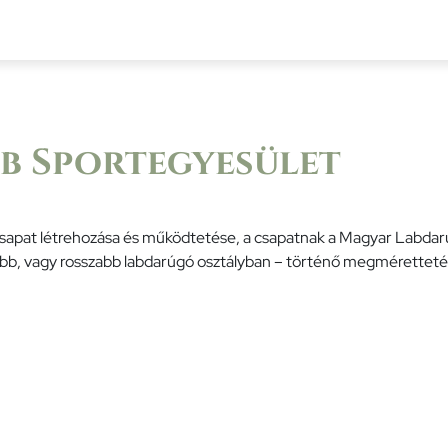
at
Civil szervezetek
Választások
Pá
ub Sportegyesület
allcsapat létrehozása és működtetése, a csapatnak a Magyar Labd
jobb, vagy rosszabb labdarúgó osztályban – történő megméretteté