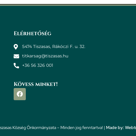
Elérhetőség
5474 Tiszasas, Rákóczi F. u. 32.
titkarsag@tiszasas.hu
+36 56 326 001
Kövess minket!
szasas Község Önkormányzata – Minden jog fenntartva! |
Made by: Webtr