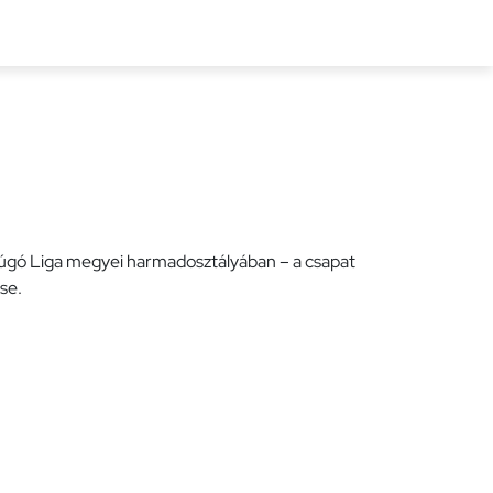
lyázatok
Elérhetőségek
E-ügyintézés
arúgó Liga megyei harmadosztályában – a csapat
se.