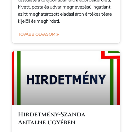
kivett, posta és udvar megnevezésű ingatlant,
az itt meghatározott eladási áron értékesítésre
kijelöli és meghirdeti.
TOVÁBB OLVASOM »
Hirdetmény-Szanda
Antalné ügyében