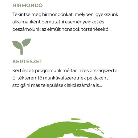
HÍRMONDÓ
Tekintse meg hírmondónkat, melyben igyekszünk
alkalmanként bemutatni eseményeinket és
beszámolunk az elmúlt hónapok történéseiről…
KERTÉSZET
Kertészeti programunk méltán híres országszerte.
Értékteremtő munkával szeretnék példaként
szolgálni más települések lakói számára is…