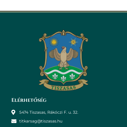
Elérhetőség
5474 Tiszasas, Rákóczi F. u. 32.
titkarsag@tiszasas.hu