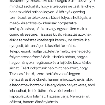
kezdeményezések, civil közösségek és rendezvények
mind azt szolgálják, hogy a település ne csak lakóhely,
hanem valódi otthon legyen. A környék gazdag
természeti értékekben: a közeli folyó, a holtágak, a
mezők és erdősávok ideálisak horgászatra,
kerékpározásra, sétákra vagy egyszerűen csak a
csend élvezetére. Tiszasas kiváló választás azoknak,
akik a természet közelségét keresik, de értékelik a
nyugodt, biztonságos falusi életformát is.
Településünk múltja tiszteletre méltó, jelene pedig
folyamatosan formálódik. Hiszünk abban, hogy a
hagyományok megőrzése és a fejlődés kéz a kézben
járhat. Ezért dolgozunk nap mint nap azért, hogy
Tiszasas élhető, szerethető és vonzó legyen –
nemcsak az itt élőknek, hanem mindazoknak is, akik
ellátogatnak hozzánk. Ha egy olyan helyet keres, ahol
lelassulhat, feltöltődhet, és valódi emberi
kapcsolatokra találhat, Tiszasas várja. Nemcsak úti
célként, hanem élményként is.