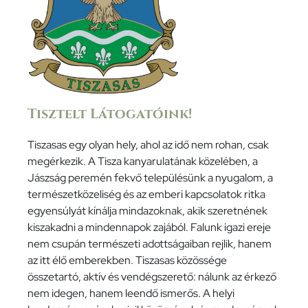
Tisztelt Látogatóink!
Tiszasas egy olyan hely, ahol az idő nem rohan, csak
megérkezik. A Tisza kanyarulatának közelében, a
Jászság peremén fekvő településünk a nyugalom, a
természetközeliség és az emberi kapcsolatok ritka
egyensúlyát kínálja mindazoknak, akik szeretnének
kiszakadni a mindennapok zajából. Falunk igazi ereje
nem csupán természeti adottságaiban rejlik, hanem
az itt élő emberekben. Tiszasas közössége
összetartó, aktív és vendégszerető: nálunk az érkező
nem idegen, hanem leendő ismerős. A helyi