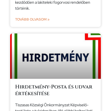
kezdődően a lakiteleki fogorvosi rendelőben
történik.
TOVÁBB OLVASOM »
Hirdetmény-Posta és udvar
értékesítése
Tiszasas Községi Önkormányzat Képviselő-
testülete a tulajdonában álló alábbi belterületi,