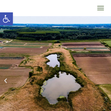
Eszköztár megnyitása