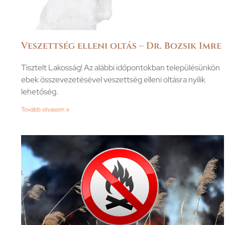
Veszettség elleni oltás – Dr. Bozsik Imre
Tisztelt Lakosság! Az alábbi időpontokban településünkön
ebek összevezetésével veszettség elleni oltásra nyílik
lehetőség.
Tovább olvasom »