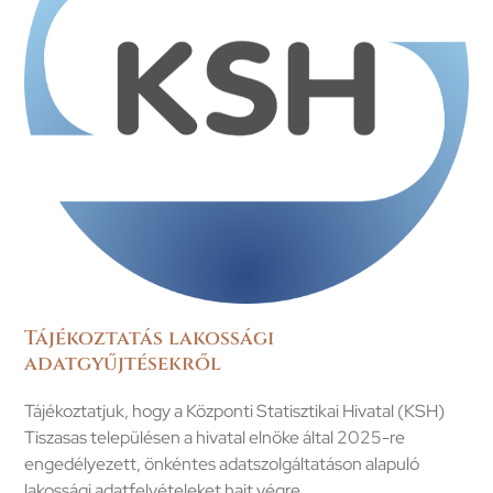
Tájékoztatás lakossági
adatgyűjtésekről
Tájékoztatjuk, hogy a Központi Statisztikai Hivatal (KSH)
Tiszasas településen a hivatal elnöke által 2025-re
engedélyezett, önkéntes adatszolgáltatáson alapuló
lakossági adatfelvételeket hajt végre.