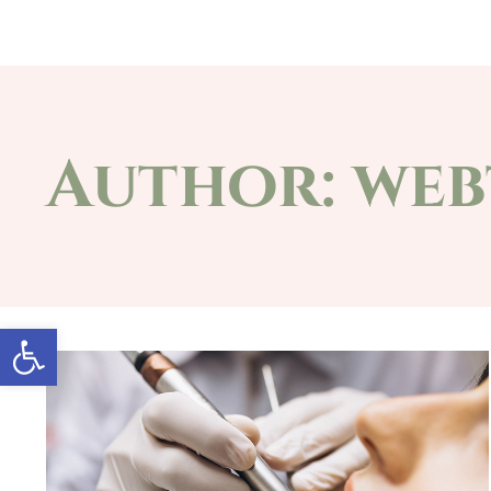
Főoldal
A községről
Önkormányz
Author:
web
Eszköztár megnyitása