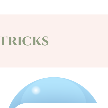
at
Civil szervezetek
Választások
Pá
tricks