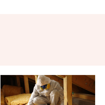
lyázatok
Elérhetőségek
E-ügyintézés