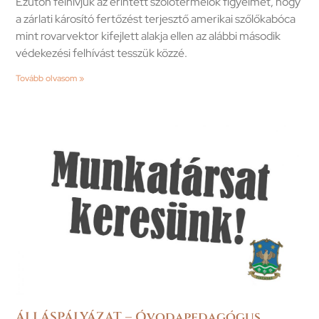
Ezúton felhívjuk az érintett szőlőtermelők figyelmét, hogy
a zárlati károsító fertőzést terjesztő amerikai szőlőkabóca
mint rovarvektor kifejlett alakja ellen az alábbi második
védekezési felhívást tesszük közzé.
Tovább olvasom »
ÁLLÁSPÁLYÁZAT – Óvodapedagógus