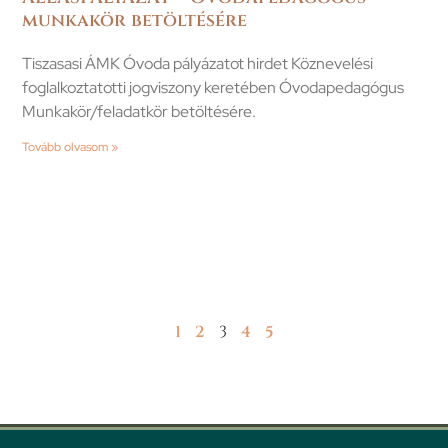
munkakör betöltésére
Tiszasasi ÁMK Óvoda pályázatot hirdet Köznevelési
foglalkoztatotti jogviszony keretében Óvodapedagógus
Munkakör/feladatkör betöltésére.
Tovább olvasom »
1
2
3
4
5