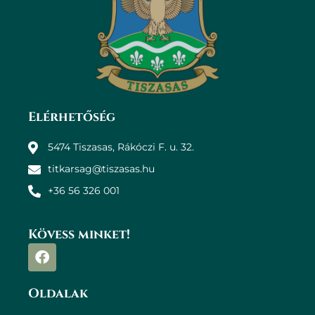
Elérhetőség
5474 Tiszasas, Rákóczi F. u. 32.
titkarsag@tiszasas.hu
+36 56 326 001
Kövess minket!
Oldalak