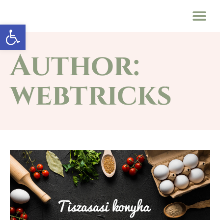
Eszköztár megnyitása
Author:
webtricks