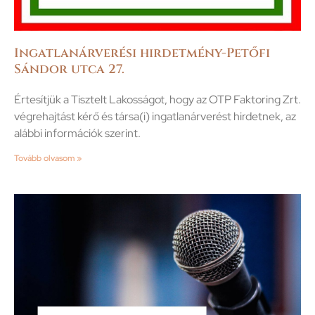
Ingatlanárverési hirdetmény-Petőfi
Sándor utca 27.
Értesítjük a Tisztelt Lakosságot, hogy az OTP Faktoring Zrt.
végrehajtást kérő és társa(i) ingatlanárverést hirdetnek, az
alábbi információk szerint.
Tovább olvasom »