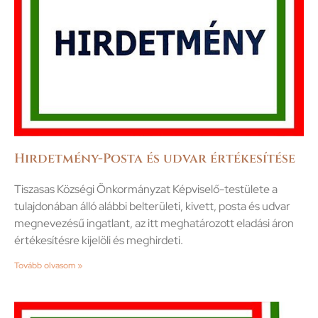
Hirdetmény-Posta és udvar értékesítése
Tiszasas Községi Önkormányzat Képviselő-testülete a
tulajdonában álló alábbi belterületi, kivett, posta és udvar
megnevezésű ingatlant, az itt meghatározott eladási áron
értékesítésre kijelöli és meghirdeti.
Tovább olvasom »