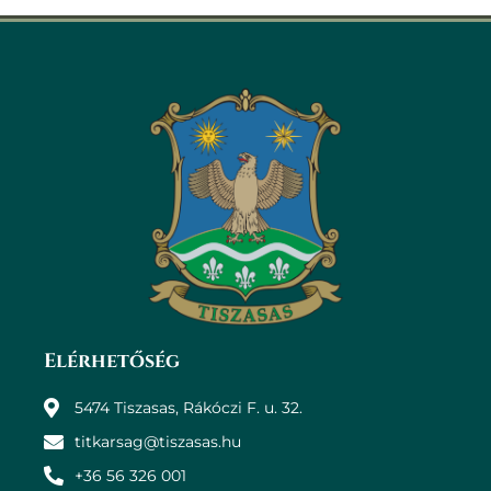
Elérhetőség
5474 Tiszasas, Rákóczi F. u. 32.
titkarsag@tiszasas.hu
+36 56 326 001