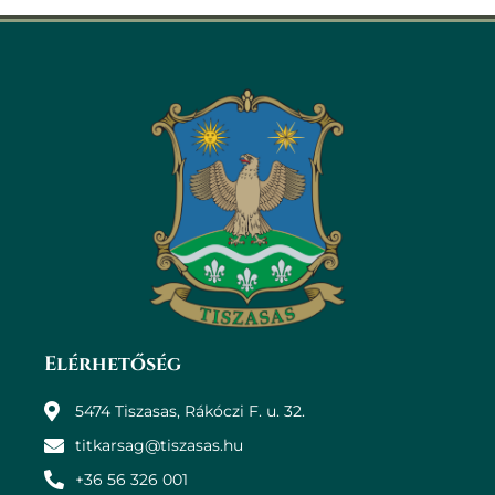
Elérhetőség
5474 Tiszasas, Rákóczi F. u. 32.
titkarsag@tiszasas.hu
+36 56 326 001