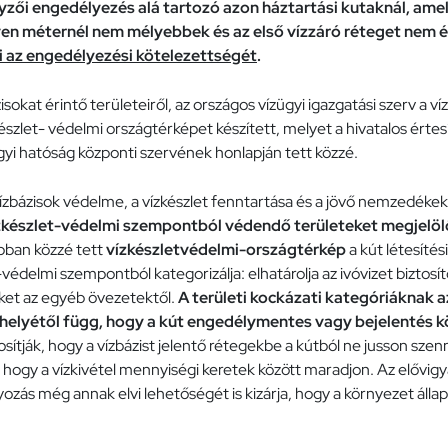
gyzői engedélyezés alá tartozó azon háztartási kutaknál, am
ven méternél nem mélyebbek és az első vízzáró réteget nem éri
 az engedélyezési kötelezettségét
.
okat érintő területeiről, az országos vízügyi igazgatási szerv a v
szlet- védelmi országtérképet készített, melyet a hivatalos érte
gyi hatóság központi szervének honlapján tett közzé.
vízbázisok védelme, a vízkészlet fenntartása és a jövő nemzedéke
zkészlet-védelmi szempontból védendő területeket megjelöl
apban közzé tett
vízkészletvédelmi-országtérkép
a kút létesítés
-védelmi szempontból kategorizálja: elhatárolja az ivóvizet bizto
eket az egyéb övezetektől.
A területi kockázati kategóriáknak a
i helyétől függ, hogy a kút engedélymentes vagy bejelentés k
sítják, hogy a vízbázist jelentő rétegekbe a kútból ne jusson szen
, hogy a vízkivétel mennyiségi keretek között maradjon. Az elővig
ozás még annak elvi lehetőségét is kizárja, hogy a környezet álla