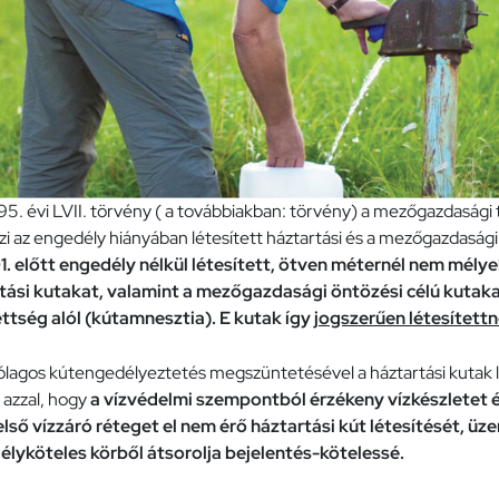
95. évi LVII. törvény ( a továbbiakban: törvény) a mezőgazdasági 
 az engedély hiányában létesített háztartási és a mezőgazdasági
1. előtt engedély nélkül létesített, ötven méternél nem mélye
tási kutakat, valamint a mezőgazdasági öntözési célú kutaka
ttség alól (kútamnesztia).
E kutak így
jogszerűen létesített
ólagos kútengedélyeztetés megszüntetésével a háztartási kutak l
azzal, hogy
a vízvédelmi szempontból érzékeny vízkészletet é
lső vízzáró réteget el nem érő háztartási kút létesítését, üz
lyköteles körből átsorolja bejelentés-kötelessé.