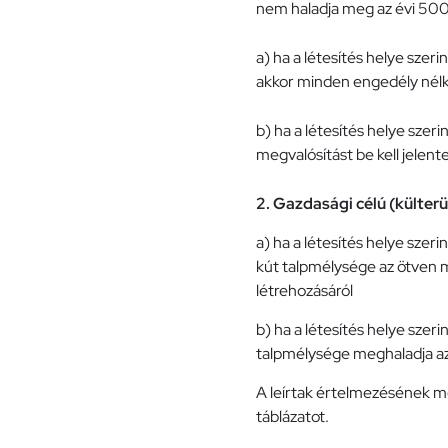
nem haladja meg az évi 50
a) ha a létesítés helye sze
akkor minden engedély nélkü
b) ha a létesítés helye szer
megvalósítást be kell jelente
2.
Gazdasági célú (külterü
a) ha a létesítés helye sze
kút talpmélysége az ötven m
létrehozásáról
b) ha a létesítés helye szer
talpmélysége meghaladja az ö
A leírtak értelmezésének m
táblázatot.