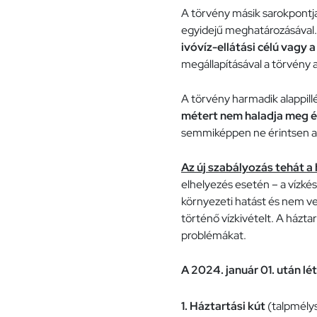
A törvény másik sarokpontja
egyidejű meghatározásával
ivóvíz-ellátási célú vagy 
megállapításával a törvény a
A törvény harmadik alappill
métert nem haladja meg és
semmiképpen ne érintsen a v
Az új szabályozás tehát a h
elhelyezés esetén – a vízk
környezeti hatást és nem vesz
történő vízkivételt. A házta
problémákat.
A 2024. január 01. után l
1.
Háztartási kút
(talpmélys