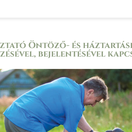
at
Civil szervezetek
Választások
Pá
ztató Öntöző- és háztartás
zésével, bejelentésével kap