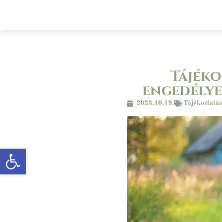
Főoldal
A községről
Önkormányz
Tájéko
engedélye
2023.10.19.
Tájékoztatás
Eszköztár megnyitása