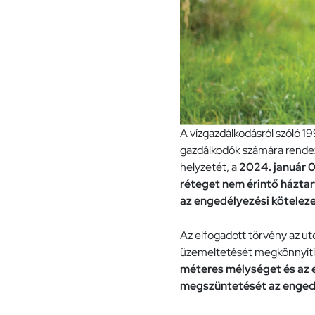
A vízgazdálkodásról szóló 19
gazdálkodók számára rendezi
helyzetét, a
2024. január 0
réteget nem érintő háztar
az engedélyezési köteleze
Az elfogadott törvény az ut
üzemeltetését megkönnyíti 
méteres mélységet és az e
megszüntetését az engedé