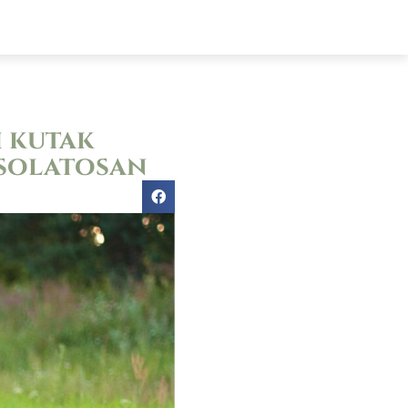
lyázatok
Elérhetőségek
E-ügyintézés
i kutak
csolatosan