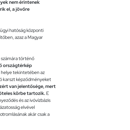
elyek nem érintenek
k el, a jövőre
ízügyi hatóság központi
sítőben, azaz a Magyar
k számára történő
ő országtérkép
i helye tekintetében az
sító karszt képződményeket
zért van jelentősége, mert
öteles körbe tartozik.
E
nyeződés és az ivóvízbázis
yázatosság elvével
potromlásának akár csak a