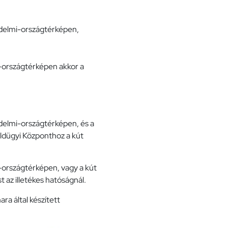
védelmi-országtérképen,
mi-országtérképen akkor a
édelmi-országtérképen, és a
öldügyi Központhoz a kút
i-országtérképen, vagy a kút
t az illetékes hatóságnál.
a által készített