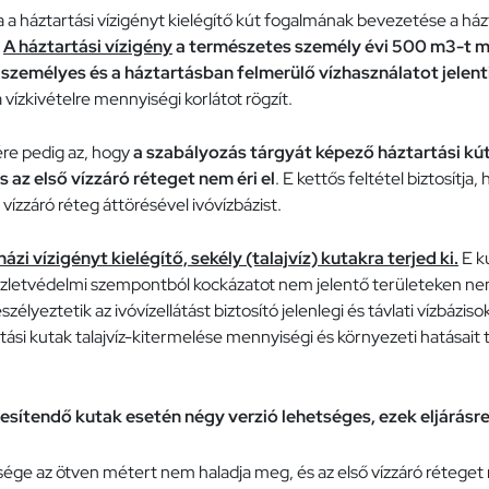
 a háztartási vízigényt kielégítő kút fogalmának bevezetése a ház
.
A háztartási vízigény
a természetes személy évi 500 m3-t 
a személyes és a háztartásban felmerülő vízhasználatot jelenti
 vízkivételre mennyiségi korlátot rögzít.
ére pedig az, hogy
a szabályozás tárgyát képező háztartási kú
 az első vízzáró réteget nem éri el
. E kettős feltétel biztosítja,
ízzáró réteg áttörésével ivóvízbázist.
ázi vízigényt kielégítő, sekély (talajvíz) kutakra terjed ki.
E ku
észletvédelmi szempontból kockázatot nem jelentő területeken ne
élyeztetik az ivóvízellátást biztosító jelenlegi és távlati vízbázis
rtási kutak talajvíz-kitermelése mennyiségi és környezeti hatásait 
étesítendő kutak esetén négy verzió lehetséges, ezek eljárásr
ége az ötven métert nem haladja meg, és az első vízzáró réteget ne