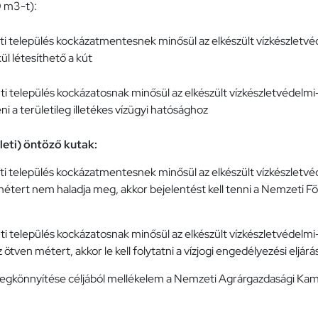
0 m3-t):
rinti település kockázatmentesnek minősül az elkészült vízkészlet
l létesíthető a kút
inti település kockázatosnak minősül az elkészült vízkészletvédel
ni a területileg illetékes vízügyi hatósághoz
leti) öntöző kutak:
rinti település kockázatmentesnek minősül az elkészült vízkészletv
étert nem haladja meg, akkor bejelentést kell tenni a Nemzeti F
inti település kockázatosnak minősül az elkészült vízkészletvédelm
tven métert, akkor le kell folytatni a vízjogi engedélyezési eljárás
egkönnyítése céljából mellékelem a Nemzeti Agrárgazdasági Kamar