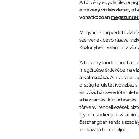
A törvény egyidejűleg
a je
érzékeny vízkészletet, öt
vonatkozóan
megszünteti
Magyarország védett vízbázis
szervének bevonásával vízké
Közlönyben, valamint a vízü
A törvény kiindulópontja a 
megőrzése érdekében
a ví
alkalmazása.
A hivatalos l
ország területét ivóvízbázis
és ivóvízbázis-védőterület
a háztartási kút létesítés
törvényi rendelkezések bizto
így ne csökkenjen, valamint
összhangban tehát a szabály
kockázata felmerüljön.