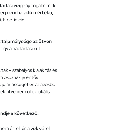
tartási vízigény fogalmának
meg nem haladó mértékű,
.
E definíció
t talpmélysége az ötven
 hogy a háztartási kút
tak – szabályos kialakítás és
m okoznak jelentős
ok jó minőségét és az azokból
tekintve nem okoz lokális
endje a következő:
m éri el, és a vízkivétel