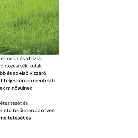
termelők és a háztáji
 öntözési célú kutak
bb és az első vízzáró
t teljeskörűen mentesíti
nek minősülnek.
étesítését és
rintő területen az ötven
emeltetését és