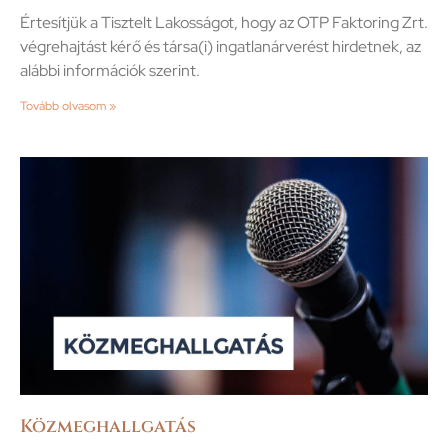
Értesítjük a Tisztelt Lakosságot, hogy az OTP Faktoring Zrt.
végrehajtást kérő és társa(i) ingatlanárverést hirdetnek, az
alábbi információk szerint.
Tovább olvasom »
Közmeghallgatás