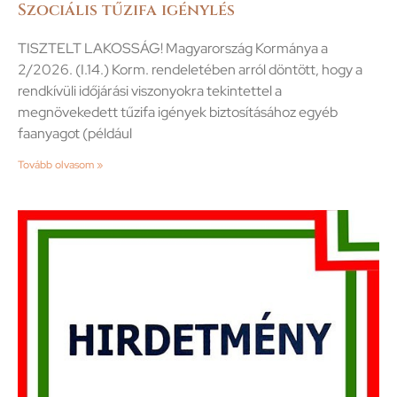
Szociális tűzifa igénylés
TISZTELT LAKOSSÁG! Magyarország Kormánya a
2/2026. (I.14.) Korm. rendeletében arról döntött, hogy a
rendkívüli időjárási viszonyokra tekintettel a
megnövekedett tűzifa igények biztosításához egyéb
faanyagot (például
Tovább olvasom »