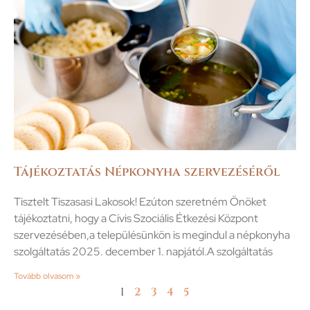
Tájékoztatás Népkonyha szervezéséről
Tisztelt Tiszasasi Lakosok! Ezúton szeretném Önöket
tájékoztatni, hogy a Cívis Szociális Étkezési Központ
szervezésében,a településünkön is megindul a népkonyha
szolgáltatás 2025. december 1. napjától.A szolgáltatás
Tovább olvasom »
1
2
3
4
5