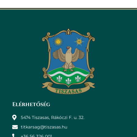
Elérhetőség
5474 Tiszasas, Rákóczi F. u. 32.
titkarsag@tiszasas.hu
+36 56 326 001