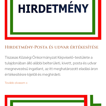
Hirdetmény-Posta és udvar értékesítése
Tiszasas Községi Önkormányzat Képviselő-testülete a
tulajdonában álló alábbi belterületi, kivett, posta és udvar
megnevezésű ingatlant, az itt meghatározott eladási áron
értékesítésre kijelöli és meghirdeti.
Tovább olvasom »