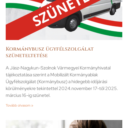
Kormánybusz ügyfélszolgálat
szüneteltetése
A Jász-Nagykun-Szolnok Vármegyei Kormányhivatal
tájékoztatása szerint a Mobilizált Kormányablak
Ügyfélszolgálat (Kormánybusz) a hidegebb időjárási
körülményekre tekintettel 2024.november 17-től 2025.
március 16-ig szünetel.
Tovább olvasom »