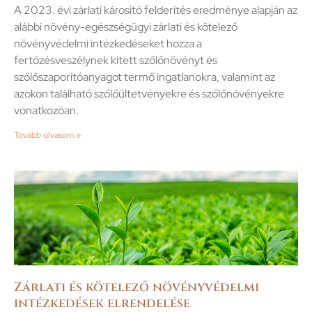
A 2023. évi zárlati károsító felderítés eredménye alapján az
alábbi növény-egészségügyi zárlati és kötelező
növényvédelmi intézkedéseket hozza a
fertőzésveszélynek kitett szőlőnövényt és
szőlőszaporítóanyagot termő ingatlanokra, valamint az
azokon található szőlőültetvényekre és szőlőnövényekre
vonatkozóan.
Tovább olvasom »
Zárlati és kötelező növényvédelmi
intézkedések elrendelése