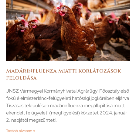
Madárinfluenza miatti korlátozások
feloldása
JNSZ Vármegyei Kormányhivatal Agrárügyi Főosztály első
fokú élelmiszerlánc-felügyeleti hatósági jogkörében eljárva
Tiszasas településen madárinfluenza megállapítása miatt
elrendelt felügyeleti (megfigyelési) körzetet 2024. január
2. napjától megszünteti.
Tovább olvasom »