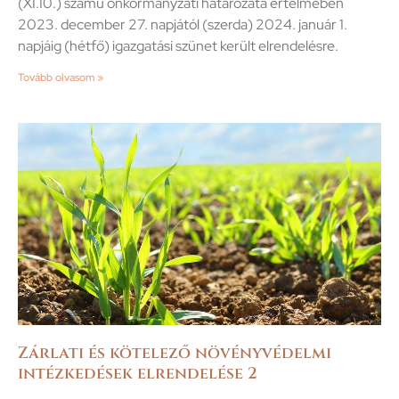
(XI.10.) számú önkormányzati határozata értelmében
2023. december 27. napjától (szerda) 2024. január 1.
napjáig (hétfő) igazgatási szünet került elrendelésre.
Tovább olvasom »
Zárlati és kötelező növényvédelmi
intézkedések elrendelése 2