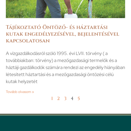
Tájékoztató Öntöző- és háztartási
kutak engedélyezésével, bejelentésével
kapcsolatosan
A vízgazdálkodásról szóló 1995. évi LVII. törvény ( a
továbbiakban: törvény) a mezőgazdasági termelők és a
háztáji gazdálkodók számára rendezi az engedély hiányában
létesített háztartási és a mezőgazdasági öntözési célú
kutak helyzetét
Tovább olvasom »
1
2
3
4
5