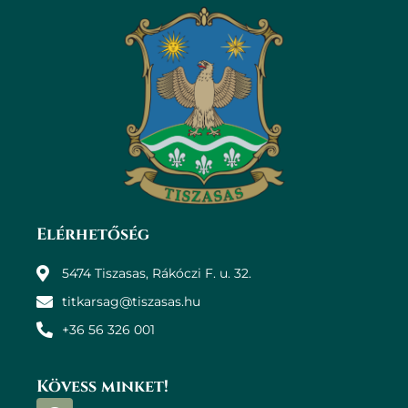
Elérhetőség
5474 Tiszasas, Rákóczi F. u. 32.
titkarsag@tiszasas.hu
+36 56 326 001
Kövess minket!