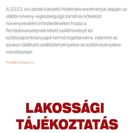
A 2023. évi zárlati károsító felderítés eredménye alapján az
alábbi növény-egészségügyi zárlati és kötelező
növényvédelmi intézkedéseket hozza a
fertőzésveszélynek kitett szőlőnövényt és
szőlőszaporítóanyagot termő ingatlanokra, valamint az
azokon található szőlőültetvényekre és szőlőnövényekre
vonatkozóan.
Tovább olvasom »