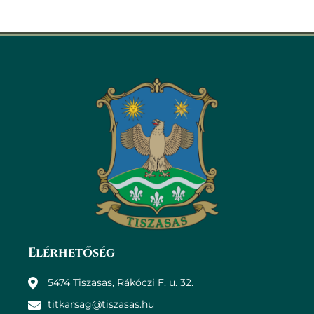
Elérhetőség
5474 Tiszasas, Rákóczi F. u. 32.
titkarsag@tiszasas.hu