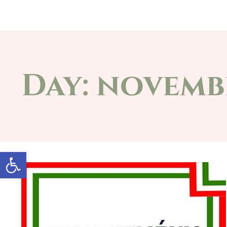
Főoldal
A községről
Önkormányz
Day: novembe
Eszköztár megnyitása