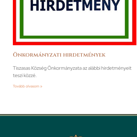
Önkormányzati hirdetmények
Tiszasas Község Önkormányzata az alábbi hirdetményeit
teszi közzé.
Tovább olvasom »