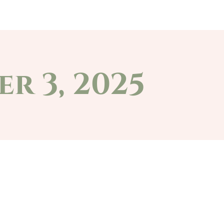
at
Civil szervezetek
Választások
Pá
r 3, 2025