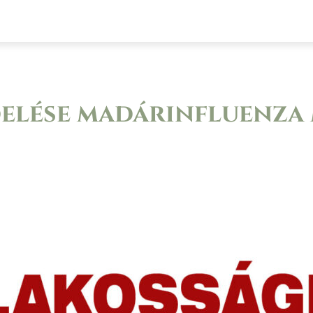
at
Civil szervezetek
Választások
Pá
elése madárinfluenza 