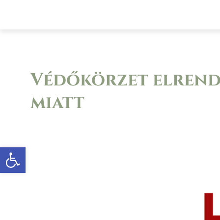
Főoldal
A községről
Önkormányz
Védőkörzet elrend
miatt
Eszköztár megnyitása