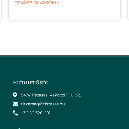
TOVÁBB OLVASOM »
Elérhetőség
5474 Tiszasas, Rákóczi F. u. 32.
titkarsag@tiszasas.hu
+36 56 326 001