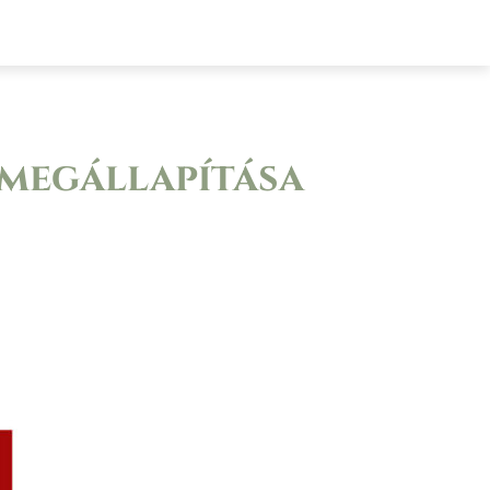
lyázatok
Elérhetőségek
E-ügyintézés
megállapítása