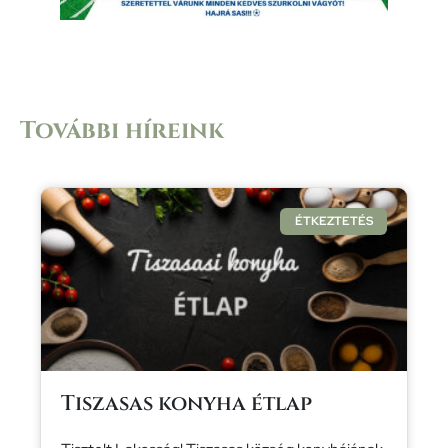
További híreink
ÉTKEZTETÉS
Tiszasas konyha étlap