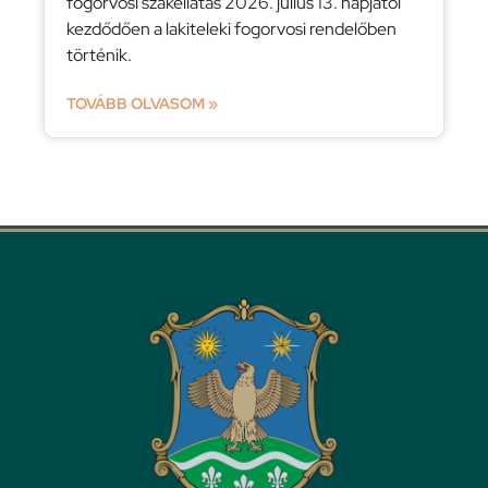
fogorvosi szakellátás 2026. július 13. napjától
kezdődően a lakiteleki fogorvosi rendelőben
történik.
TOVÁBB OLVASOM »