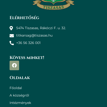
Elérhetőség
5474 Tiszasas, Rákóczi F. u. 32.
titkarsag@tiszasas.hu
+36 56 326 001
Kövess minket!
Oldalak
Főoldal
A községről
Intézmények