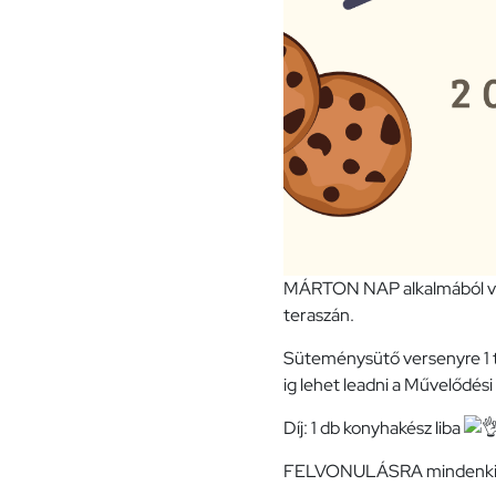
MÁRTON NAP alkalmából vár
teraszán.
Süteménysütő versenyre 1 tá
ig lehet leadni a Művelődés
Díj: 1 db konyhakész liba
FELVONULÁSRA mindenki h