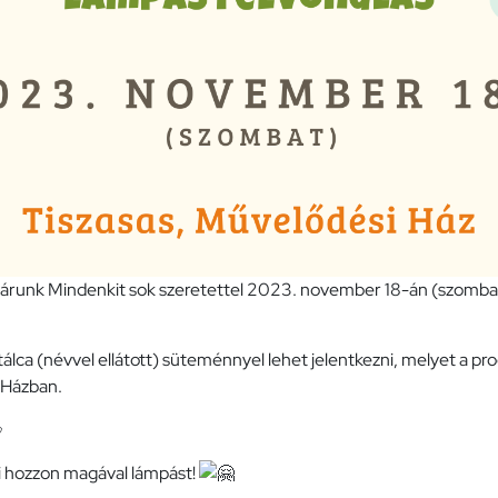
unk Mindenkit sok szeretettel 2023. november 18-án (szombat
lca (névvel ellátott) süteménnyel lehet jelentkezni, melyet a p
i Házban.
ozzon magával lámpást!