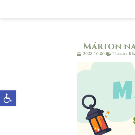
Főoldal
A községről
Önkormányz
Márton nap
2023.10.30.
Tiszasas Kö
Eszköztár megnyitása