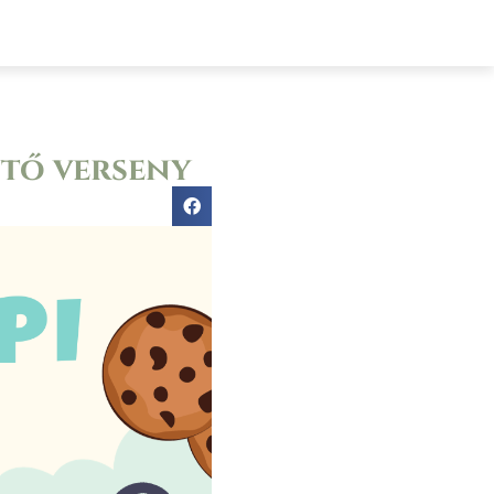
lyázatok
Elérhetőségek
E-ügyintézés
ütő verseny