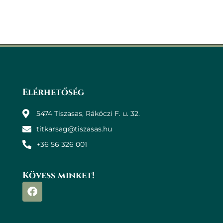
Elérhetőség
5474 Tiszasas, Rákóczi F. u. 32.
titkarsag@tiszasas.hu
+36 56 326 001
Kövess minket!