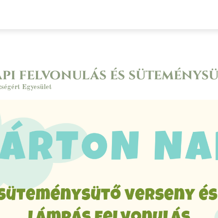
at
Civil szervezetek
Választások
Pá
i felvonulás és süteménys
zségért Egyesület