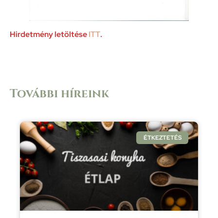
Hirdetmény letöltése
ITT
.
További híreink
ÉTKEZTETÉS