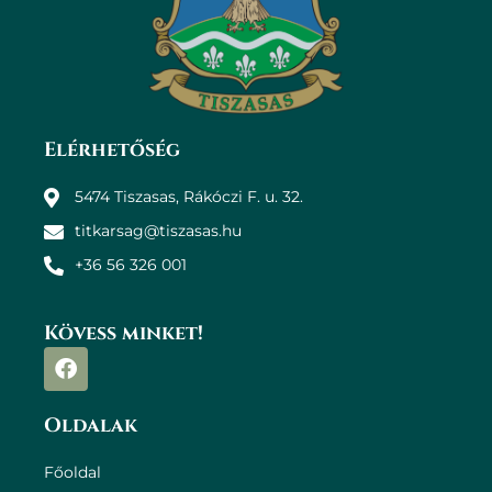
Elérhetőség
5474 Tiszasas, Rákóczi F. u. 32.
titkarsag@tiszasas.hu
+36 56 326 001
Kövess minket!
Oldalak
Főoldal