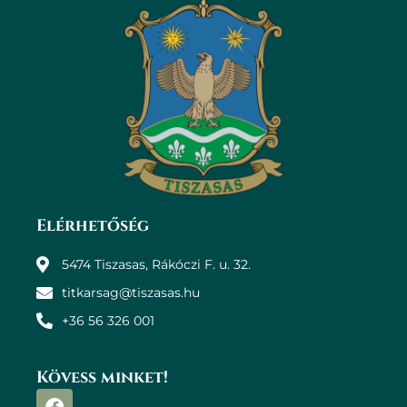
Elérhetőség
5474 Tiszasas, Rákóczi F. u. 32.
titkarsag@tiszasas.hu
+36 56 326 001
Kövess minket!