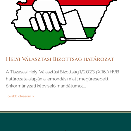
Helyi Választási Bizottság határozat
A Tiszasasi Helyi Választási Bizottság 1/2023 (X.16.) HVB
határozata alapján a lemondás miatt megüresedett
önkormányzati képviselő mandátumot…
Tovább olvasom »