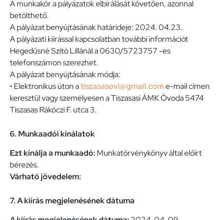
A munkakör a pályázatok elbírálását követően, azonnal
betölthető.
A pályázat benyújtásának határideje: 2024. 04.23.
A pályázati kiírással kapcsolatban további információt
Hegedűsné Szító Lillánál a 0630/5723757 -es
telefonszámon szerezhet.
A pályázat benyújtásának módja:
• Elektronikus úton a
tiszasasovi@gmail.com
e-mail címen
keresztül vagy személyesen a Tiszasasi ÁMK Óvoda 5474
Tiszasas Rákóczi F. utca 3.
6. Munkaadói kínálatok
Ezt kínálja a munkaadó:
Munkatörvénykönyv által előírt
bérezés.
Várható jövedelem:
7. A kiírás megjelenésének dátuma
A kiírás megjelenésének dátuma:
2024-04-09