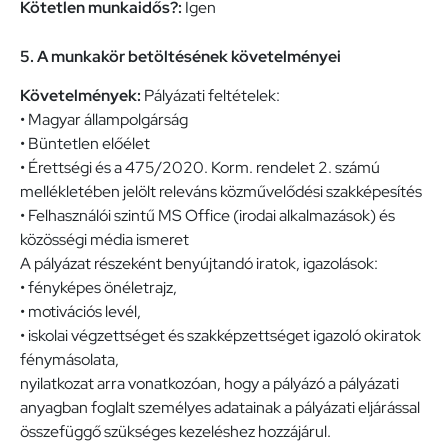
Kötetlen munkaidős?:
Igen
5. A munkakör betöltésének követelményei
Követelmények:
Pályázati feltételek:
• Magyar állampolgárság
• Büntetlen előélet
• Érettségi és a 475/2020. Korm. rendelet 2. számú
mellékletében jelölt releváns közművelődési szakképesítés
• Felhasználói szintű MS Office (irodai alkalmazások) és
közösségi média ismeret
A pályázat részeként benyújtandó iratok, igazolások:
• fényképes önéletrajz,
• motivációs levél,
• iskolai végzettséget és szakképzettséget igazoló okiratok
fénymásolata,
nyilatkozat arra vonatkozóan, hogy a pályázó a pályázati
anyagban foglalt személyes adatainak a pályázati eljárással
összefüggő szükséges kezeléshez hozzájárul.