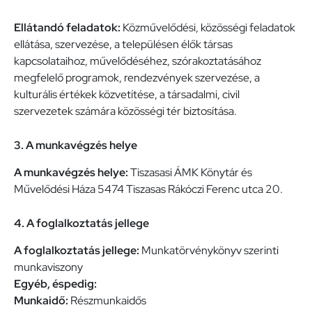
Ellátandó feladatok:
Közművelődési, közösségi feladatok
ellátása, szervezése, a településen élők társas
kapcsolataihoz, művelődéséhez, szórakoztatásához
megfelelő programok, rendezvények szervezése, a
kulturális értékek közvetítése, a társadalmi, civil
szervezetek számára közösségi tér biztosítása.
3. A munkavégzés helye
A munkavégzés helye:
Tiszasasi ÁMK Könytár és
Művelődési Háza 5474 Tiszasas Rákóczi Ferenc utca 20.
4. A foglalkoztatás jellege
A foglalkoztatás jellege:
Munkatörvénykönyv szerinti
munkaviszony
Egyéb, éspedig:
Munkaidő:
Részmunkaidős