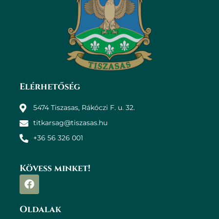
Elérhetőség
5474 Tiszasas, Rákóczi F. u. 32.
titkarsag@tiszasas.hu
+36 56 326 001
Kövess minket!
Oldalak