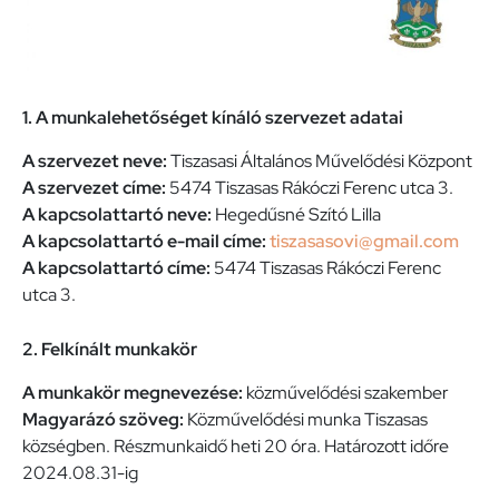
1. A munkalehetőséget kínáló szervezet adatai
A szervezet neve:
Tiszasasi Általános Művelődési Központ
A szervezet címe:
5474 Tiszasas Rákóczi Ferenc utca 3.
A kapcsolattartó neve:
Hegedűsné Szító Lilla
A kapcsolattartó e-mail címe:
tiszasasovi@gmail.com
A kapcsolattartó címe:
5474 Tiszasas Rákóczi Ferenc
utca 3.
2. Felkínált munkakör
A munkakör megnevezése:
közművelődési szakember
Magyarázó szöveg:
Közművelődési munka Tiszasas
községben. Részmunkaidő heti 20 óra. Határozott időre
2024.08.31-ig