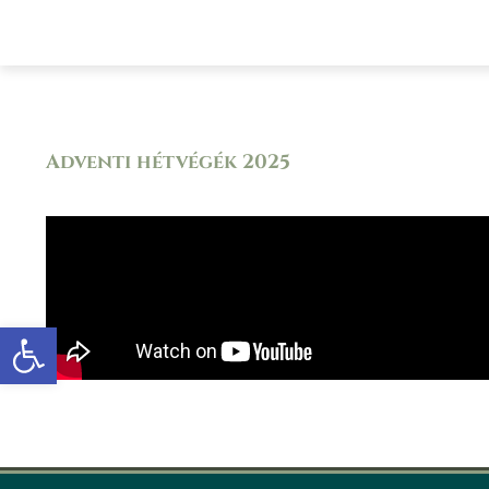
Főoldal
A községről
Önkormányz
Adventi hétvégék 2025
Eszköztár megnyitása