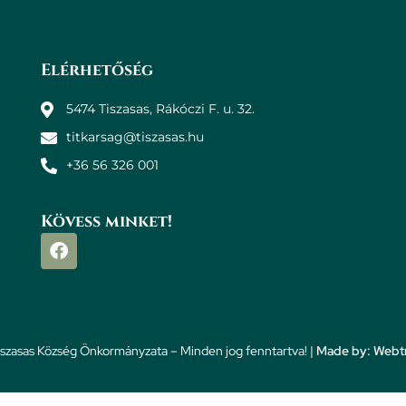
Elérhetőség
5474 Tiszasas, Rákóczi F. u. 32.
titkarsag@tiszasas.hu
+36 56 326 001
Kövess minket!
szasas Község Önkormányzata – Minden jog fenntartva! |
Made by: Webtr