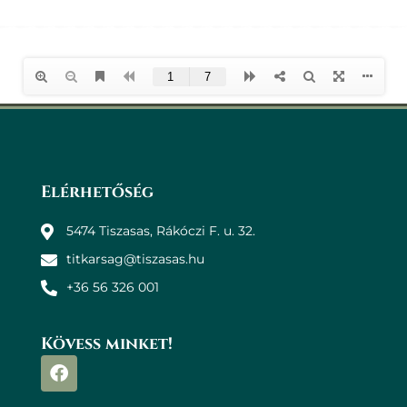
Elérhetőség
5474 Tiszasas, Rákóczi F. u. 32.
titkarsag@tiszasas.hu
+36 56 326 001
Kövess minket!