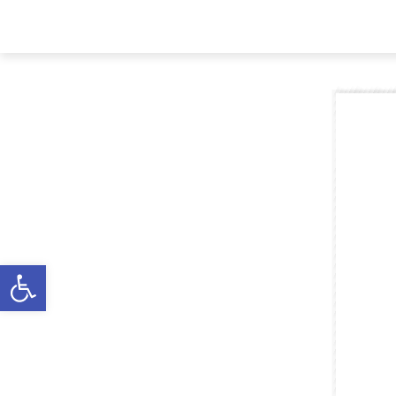
Főoldal
A községről
Önkormányz
Eszköztár megnyitása