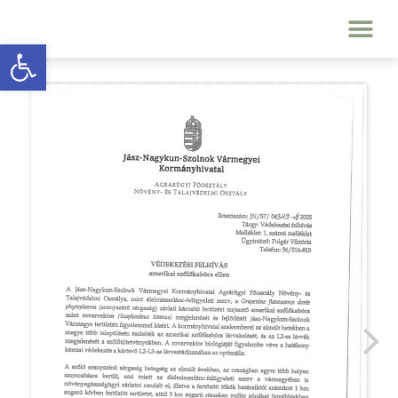
Eszköztár megnyitása