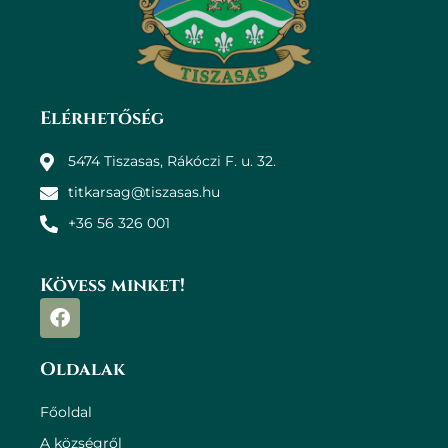
Elérhetőség
5474 Tiszasas, Rákóczi F. u. 32.
titkarsag@tiszasas.hu
+36 56 326 001
Kövess minket!
Oldalak
Főoldal
A községről