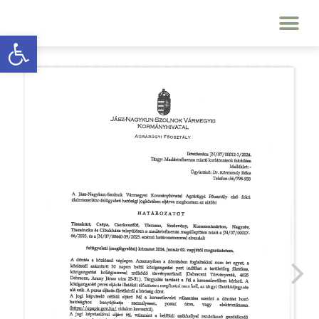
Eszköztár megnyitása