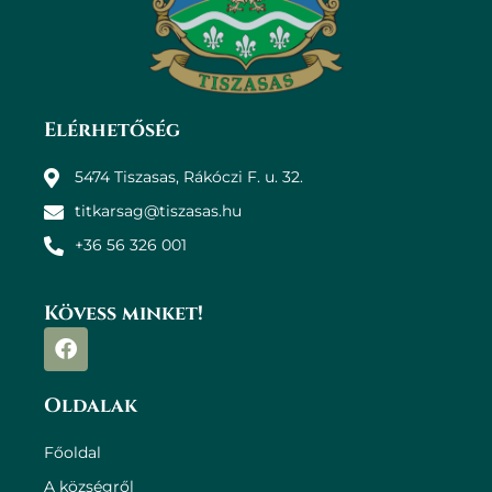
Elérhetőség
5474 Tiszasas, Rákóczi F. u. 32.
titkarsag@tiszasas.hu
+36 56 326 001
Kövess minket!
Oldalak
Főoldal
A községről