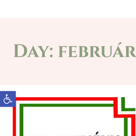
Főoldal
A községről
Önkormányz
Day: február
Eszköztár megnyitása