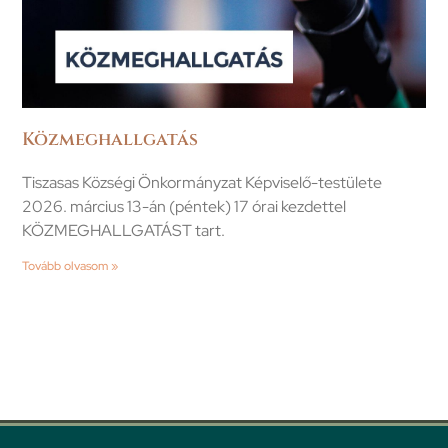
Közmeghallgatás
Tiszasas Községi Önkormányzat Képviselő-testülete
2026. március 13-án (péntek) 17 órai kezdettel
KÖZMEGHALLGATÁST tart.
Tovább olvasom »