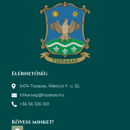
Elérhetőség
5474 Tiszasas, Rákóczi F. u. 32.
titkarsag@tiszasas.hu
+36 56 326 001
Kövess minket!