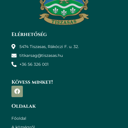
Elérhetőség
5474 Tiszasas, Rákóczi F. u. 32.
titkarsag@tiszasas.hu
+36 56 326 001
Kövess minket!
Oldalak
Főoldal
A községről