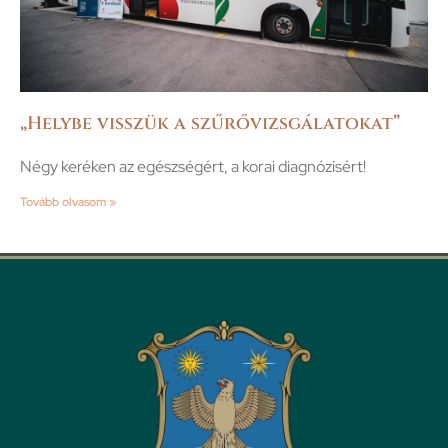
„Helybe visszük a szűrővizsgálatokat”
Négy keréken az egészségért, a korai diagnózisért!
Tovább olvasom »