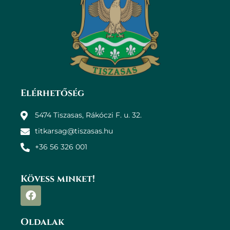
Elérhetőség
5474 Tiszasas, Rákóczi F. u. 32.
titkarsag@tiszasas.hu
+36 56 326 001
Kövess minket!
Oldalak