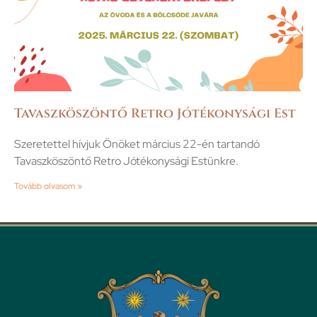
Tavaszköszöntő Retro Jótékonysági Est
Szeretettel hívjuk Önöket március 22-én tartandó
Tavaszköszöntő Retro Jótékonysági Estünkre.
Tovább olvasom »